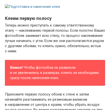
Клеим первую полосу
Теперь можно приступать к самому ответственному
этапу — наклеиванию первой полосы. Если полотно Ваших
фотообоев занимает всю стену, то процесс наклеивания
лучше начинать с угла. Если же они располагаются рядом
с другими обоями, то клеить нужно, обязательно, встык
с ними.
Важно!
Чтобы фотообои не размокли
и не увеличились в размерах, клеить их необходимо
сразу после нанесения клея.
Приложите первую полосу обоев к стене и затем
начинайте разглаживать ее резиновым валиком
в направлении от центра к краям, чтобы убрать воздух
из-под полотна. Во время разглаживания следите за тем,