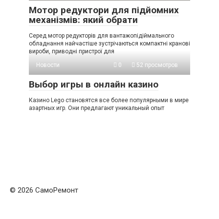
Мотор редуктори для підйомних
механізмів: який обрати
Серед мотор редукторів для вантажопідіймального
обладнання найчастіше зустрічаються компактні кранові
вироби, приводні пристрої для
Новости
0
52 просмотров
Выбор игры в онлайн казино
Казино Lego становятся все более популярными в мире
азартных игр. Они предлагают уникальный опыт
© 2026 СамоРемонт