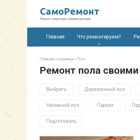
Перейти
СамоРемонт
к
контенту
Ремонт квартиры своими руками
Главная
Что ремонтируем?
Ре
Главная страница
»
Пол
Ремонт пола своими
Выбрать
Деревянный пол
Наливной пол
Паркет
Пар
Подготовить