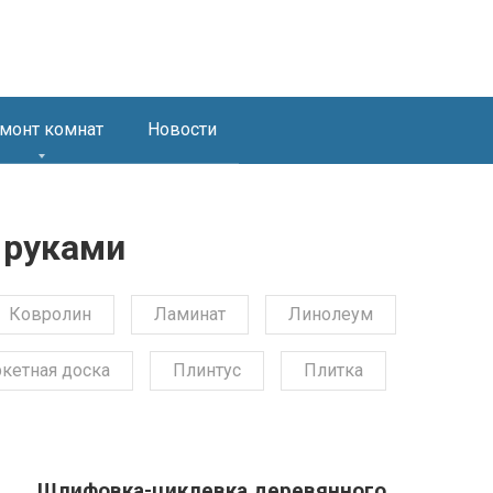
монт комнат
Новости
 руками
Ковролин
Ламинат
Линолеум
кетная доска
Плинтус
Плитка
Шлифовка-циклевка деревянного