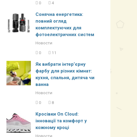
0
4
Сонячна енергетика:
повний огляд
комплектуючих для
фотоелектричних систем
Новости
0
11
Як вибрати інтер’єрну
фарбу для різних кімнат:
кухня, спальня, дитяча чи
ванна
Новости
0
8
Кросівки On Cloud:
інновації та комфорт у
кожному кроці
Новости