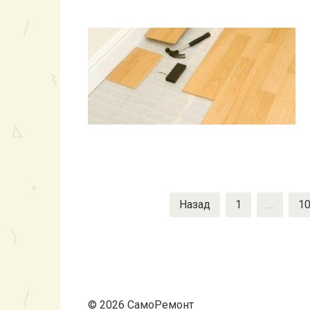
Пагинация
Назад
1
…
1
записей
© 2026 СамоРемонт