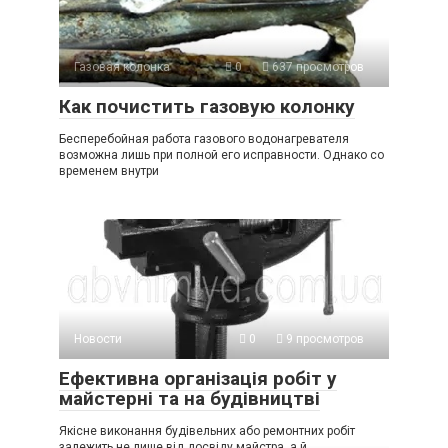
Газовая колонка
0
637 просмотров
Как почистить газовую колонку
Бесперебойная работа газового водонагревателя
возможна лишь при полной его исправности. Однако со
временем внутри
Новости
0
9 просмотров
Ефективна організація робіт у
майстерні та на будівництві
Якісне виконання будівельних або ремонтних робіт
залежить не лише від досвіду майстра, а й