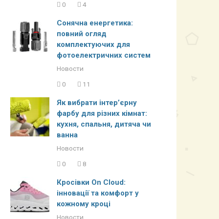
0
4
Сонячна енергетика:
повний огляд
комплектуючих для
фотоелектричних систем
Новости
0
11
Як вибрати інтер’єрну
фарбу для різних кімнат:
кухня, спальня, дитяча чи
ванна
Новости
0
8
Кросівки On Cloud:
інновації та комфорт у
кожному кроці
Новости