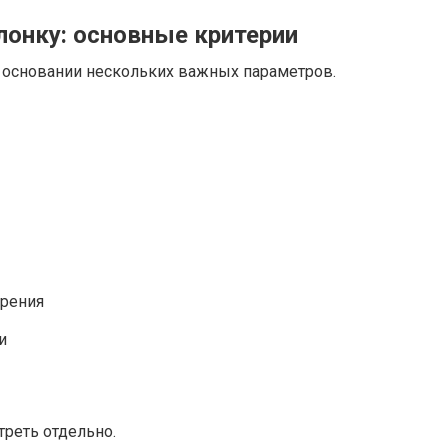
лонку: основные критерии
а основании нескольких важных параметров.
орения
и
реть отдельно.